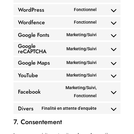
Consent
WordPress
to
Fonctionnel
Consent
service
Wordfence
to
Fonctionnel
wistia
Consent
service
Google Fonts
to
Marketing/Suivi
wordpress
Consent
service
Google
to
Marketing/Suivi
reCAPTCHA
wordfence
Consent
service
to
Google Maps
Marketing/Suivi
google-
Consent
service
fonts
YouTube
to
Marketing/Suivi
google-
Consent
service
recaptcha
to
Marketing/Suivi,
Facebook
google-
service
Consent
Fonctionnel
maps
youtube
to
Divers
Finalité en attente d’enquête
service
Consent
7. Consentement
facebook
to
service